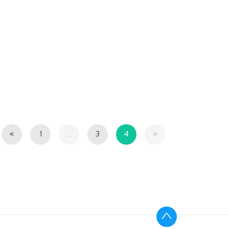
Previous
Next
«
1
...
3
4
»