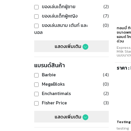
ของเล่นเด็กผู้ชาย
(2)
ของเล่นเด็กผู้หญิง
(7)
ของเล่นสนาม เต้นท์ และ
(0)
ทอมมี่ ท
บอล
ขนาดพกพ
แอนด์ โก 
ด่วน
แสดงเพิ่มเติม
Express
Milk Sta
นมขนาดพก
แอนด์ โก ช
ด่วน เพี
แบรนด์สินค้า
ตั้งแต่ปั
ราคา :
นม ไม่จา
Barbie
(4)
อีกต่อไป จึงรักษาน้านมอันมีค่าไว้ได้
ทุกหยด *
(ขนาด 18
MegaBloks
(0)
1 ชุด (3 
นมได้หลา
Enchantimals
(2)
Avent, 
Tippee *
กล่อง * เ
Fisher Price
(3)
อาหาร(ใช
น้านม มีฟั
ที่รองถุ
แสดงเพิ่มเติม
อัน (มาพ
ถุงเก็บน
Testing
- 3 เดือน
สามารถนำ
testing