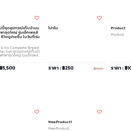
ิปปี้ชุดอุปกรณ์เก็บน้านม
โปรโม
Product
าชุดใหญ่ รุ่นเอ็กเพลส์
Product
ชีวิตดูง่ายขึ้น ในวันที่เร่ง
 & Go Complete Breast
rter Set ชุดอุปกรณ์เก็บน้า
พาชุดใหญ่ รุ่นเอ็กเพลส์
ีวิตดูง่ายขึ้น ในวันที่เร่ง
ยงถุงเก็บนมถุงเดียว ทาได้
๊มนม เก็บ อุ่น และใช้แทนขวด
 ฿5,500
ราคา : ฿250
ราคา : ฿1
฿500
เป็นต้องถ่ายนมใส่ขวดนม
 ถุงเก็บน้านม 20 ใบ
0ml.) * ชุดข้อหัวต่อปั๊มนม
ขนาด สามารถใช้ได้กับปั๊ม
ยยี่ห้อเช่น Medela,
Ameda และ Tommee
 กล่องเก็บถุงน้านม 1
ครื่องอุ่นนม และ
้ได้ทั้งขวดนม และถุงเก็บ
งก์ชั่นที่ใช้งานได้ง่ายขึ้น) *
งเก็บน้านมใช้แทนขวดนม 2
ร้อมกับจุกนมแรกเกิด และ
้านม) * จุกนมสาหรับเด็ก 0
NewProduct1
 2 อัน * ถุงเก็บน้ำนม
มาใช้งานได้ทันที เพราะ
NewProduct