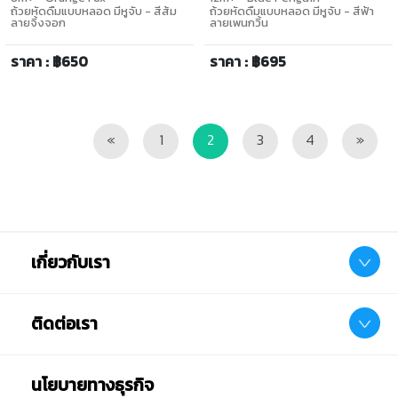
ถ้วยหัดดื่มแบบหลอด มีหูจับ - สีส้ม
ถ้วยหัดดื่มแบบหลอด มีหูจับ - สีฟ้า
ลายจิ้งจอก
ลายเพนกวิ้น
ราคา : ฿650
ราคา : ฿695
Previous
Next
«
1
2
3
4
»
เกี่ยวกับเรา
ติดต่อเรา
นโยบายทางธุรกิจ