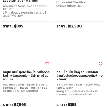
แอดวานซ์ เซนซิทีฟ 6-18m
Ultraviolet Steriliser
Advanced Sensitive soother 6-
เครื่องฆ่าเชื้อยูวี 3in 1
18m 2PK
แพ็คคู่ หัวนมยางดูดเล่น แอดวานซ์
เซนซิทีฟ 6-18m
ราคา : ฿395
ราคา : ฿12,500
ทอมมี่ ทิปปี้ ชุดเครื่องนึ่งฆ่าเชื้อด้วย
ทอมมี่ ทิปปี้แพ็คคู่ จุกนมซิลิโคน
ไอน้ำ พร้อมอบแห้ง - สีดำ มาพร้อม
สำหรับสำหรับขวดนมแบบนิ่มพิเศษ
ขวดนม
- ไหลช้า
Advanced Steri-Dryer Electric
TT CTN Soft Teat - Slow Flow
Sterilizer – Black - incl: 1 x 5oz
(2pcs/ pack)
bottle, 1 x 0-6m Soother
แพ็คคู่ จุกนมซิลิโคนสำหรับสำหรับ
ขวดนมแบบนิ่มพิเศษ - ไหลช้า
ราคา : ฿7,595
ราคา : ฿355