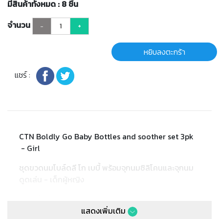
มีสินค้าทั้งหมด : 8 ชิ้น
จำนวน
-
+
หยิบลงตะกร้า
แชร์ :
CTN Boldly Go Baby Bottles and soother set 3pk
- Girl
ชุดขวดนมโบล์ดลี โก เบบี้ พร้อมจุกนมซิลิโคนและจุกนม
ดูดเล่น - เด็กผู้หญิง
ในชุดประกอบด้วย
แสดงเพิ่มเติม
- ขวดนมขนาด 9 ออนซ์ x 3 ใบ