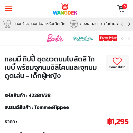
0
ของใช้และของเล่นสำหรับเด็กเล็ก
ของเล่นสนาม เต้นท์ และบอล
ทอมมี่ ทิปปี้ ชุดขวดนมโบล์ดลี โก
เบบี้ พร้อมจุกนมซิลิโคนและจุกนม
รายการโปรด
ดูดเล่น - เด็กผู้หญิง
รหัสสินค้า : 422811/38
แบรนด์สินค้า : TommeeTippee
฿1,295
ราคา :