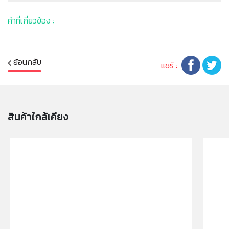
- จุกนมซิลิโคน Med Flow x 3 ชิ้น
คำที่เกี่ยวข้อง :
- จุกหลอก สำหรับเด็กอายุ 6-18 เดือน x 3 ชิ้น
แพ็คสาม
ย้อนกลับ
แชร์ :
ลดการเกิดอาการโคลิค
พลาสติก ชนิด PP (โพลีโพลไพลิน)
ทนความร้อนได้ 110-120 องศาเซลเซียส
ขวดใส น้ำหนักเบา
สินค้าใกล้เคียง
ระยะเวลาการใช้งาน 6 เดือน
ขวดออกแบบมาให้มีเอกลักษณ์ ง่ายต่อการเปลี่ยนจาก
เต้านมแม่ เป็นขวด
สามารถฆ่าเชื้อได้ด้วยการต้ม หรือเครื่องนึ่งฆ่าเชื้อได้
ปราศจาก BPA (สารก่อมะเร็ง)
เหมาะสำหรับเด็กอายุ 3 เดือนขึ้นไป