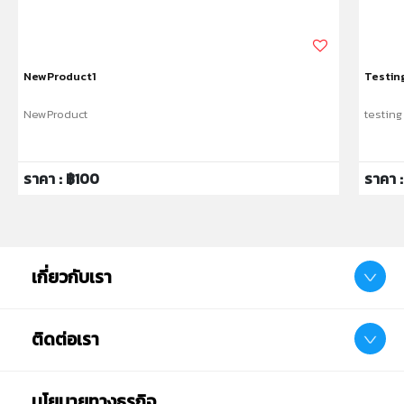
NewProduct1
Testin
NewProduct
testing
ราคา : ฿100
ราคา 
เกี่ยวกับเรา
ติดต่อเรา
นโยบายทางธุรกิจ