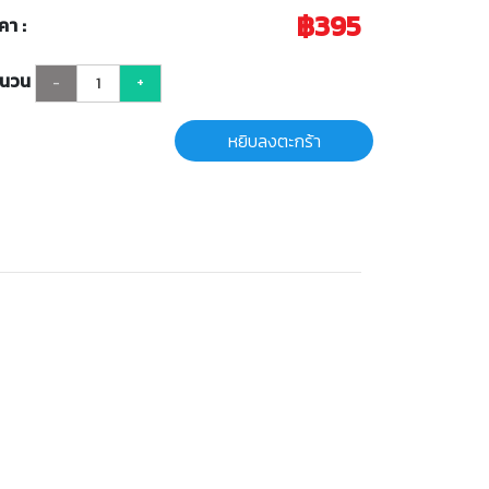
฿395
คา :
ำนวน
-
+
หยิบลงตะกร้า