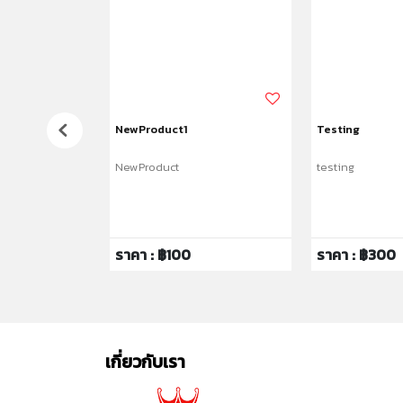
่อตัวเด็กแรกเกิด -
NewProduct1
Testing
Swaddle 0-3m -
NewProduct
testing
กิด - สีชมพู
ราคา : ฿100
ราคา : ฿300
เกี่ยวกับเรา