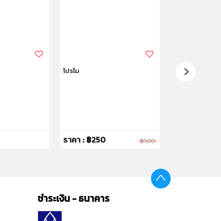
โปรโม
ทอมมี่ ทิปปี้เครื่
และขวดนม
CTN Pouch and 
เครื่องอุ่นถุงเก็
อุ่นพร้อมเสริฟ์ใน 4
อุณหภูมิตั้งต้นข
ตั้งค่าการอุ่นให้เ
ตั้งต้นของนม ปริ
บรรจุ * หลังจากกา
จะทำงานอัตโนมัต
ราคา : ฿250
ราคา : ฿3,40
฿500
ชำระเงิน - ธนาคาร